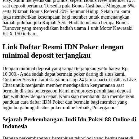
Play. Kami menyediakan promosi seperti Bonus New Member 10%
saat deposit pertama. Tersedia pula Bonus Cashback Mingguan 5%.
serta Nikmati Bonus Referal 20% Seumur Hidup. Selain itu kami
juga memberikan kesempatan bagi member untuk memenangkan
hadiah puluhan juta Rupiah Serta Hadiah bulanan berupa Bonus
Turnover yang menyediakan hadiah utama 1 unit Motor Kawasaki
KLX 150 terbaru.
Link Daftar Resmi IDN Poker dengan
minimal deposit terjangkau
Dengan minimal deposit yang sangat terjangkau yaitu hanya Rp
10.000,- Anda sudah dapat bermain poker daring di situs kami.
Customer Service kami siaga non-stop 24 jam sehari di fasilitas Live
Chat untuk menjamin member mendapatkan kenyamanan saat
bermain di situs pokergacor. Kami memproses permintaan deposit
dan withdraw dengan cepat. Kami siap membantu dan memberikan
panduan cara daftar IDN Poker dan bermain bagi member yang
ingin bergabung di situs poker online terbaik, Pokergacor.
Sejarah Perkembangan Judi Idn Poker 88 Online di
Indonesia
Dengan perkembangnya kemanjuan teknologi yang begitu pesat di