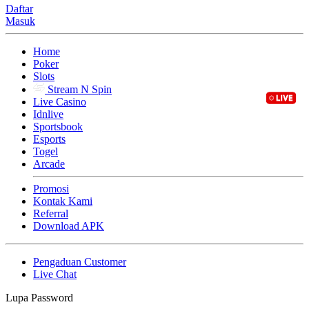
Daftar
Masuk
Home
Poker
Slots
Stream N Spin
Live Casino
Idnlive
Sportsbook
Esports
Togel
Arcade
Promosi
Kontak Kami
Referral
Download APK
Pengaduan Customer
Live Chat
Lupa Password