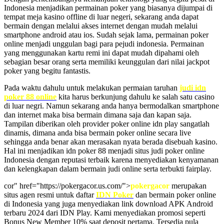
Indonesia menjadikan permainan poker yang biasanya dijumpai di
tempat meja kasino offline di luar negeri, sekarang anda dapat
bermain dengan melalui akses internet dengan mudah melalui
smartphone android atau ios. Sudah sejak lama, permainan poker
online menjadi unggulan bagi para pejudi indonesia. Permainan
yang menggunakan kartu remi ini dapat mudah dipahami oleh
sebagian besar orang serta memiliki keunggulan dari nilai jackpot
poker yang begitu fantastis.
Pada waktu dahulu untuk melakukan permaian taruhan
judi idn
poker 88 online
kita harus berkunjung dahulu ke salah satu casino
di luar negri. Namun sekarang anda hanya bermodalkan smartphone
dan internet maka bisa bermain dimana saja dan kapan saja.
Tampilan diberikan oleh provider poker online idn play sangatlah
dinamis, dimana anda bisa bermain poker online secara live
sehingga anda benar akan merasakan nyata berada disebuah kasino.
Hal ini menjadikan idn poker 88 menjadi situs judi poker online
Indonesia dengan reputasi terbaik karena menyediakan kenyamanan
dan kelengkapan dalam bermain judi online serta terbukti fairplay.
cor" href="https://pokergacor.us.com/">
pokergacor
merupakan
situs agen resmi untuk daftar
IDN Poker
dan bermain poker online
di Indonesia yang juga menyediakan link download APK Android
terbaru 2024 dari IDN Play. Kami menyediakan promosi seperti
Bonus New Member 10% saat deposit pertama. Tersedia pula