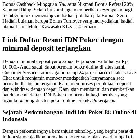
Bonus Cashback Mingguan 5%. serta Nikmati Bonus Referal 20%
Seumur Hidup. Selain itu kami juga memberikan kesempatan bagi
member untuk memenangkan hadiah puluhan juta Rupiah Serta
Hadiah bulanan berupa Bonus Turnover yang menyediakan hadiah
utama 1 unit Motor Kawasaki KLX 150 terbaru.
Link Daftar Resmi IDN Poker dengan
minimal deposit terjangkau
Dengan minimal deposit yang sangat terjangkau yaitu hanya Rp
10.000,- Anda sudah dapat bermain poker daring di situs kami.
Customer Service kami siaga non-stop 24 jam sehari di fasilitas Live
Chat untuk menjamin member mendapatkan kenyamanan saat
bermain di situs pokergacor. Kami memproses permintaan deposit
dan withdraw dengan cepat. Kami siap membantu dan memberikan
panduan cara daftar IDN Poker dan bermain bagi member yang
ingin bergabung di situs poker online terbaik, Pokergacor.
Sejarah Perkembangan Judi Idn Poker 88 Online di
Indonesia
Dengan perkembangnya kemanjuan teknologi yang begitu pesat di
Indonesia menjadikan permainan poker yang biasanya dijumpai di