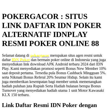
POKERGACOR : SITUS
LINK DAFTAR IDN POKER
ALTERNATIF IDNPLAY
RESMI POKER ONLINE 88
Selamat datang di
pokergacor
merupakan situs agen resmi untuk
daftar
IDN Poker
dan bermain poker online di Indonesia yang juga
menyediakan link download APK Android terbaru 2024 dari IDN
Play. Kami menyediakan promosi seperti Bonus New Member 10%
saat deposit pertama. Tersedia pula Bonus Cashback Mingguan 5%.
serta Nikmati Bonus Referal 20% Seumur Hidup. Selain itu kami
juga memberikan kesempatan bagi member untuk memenangkan
hadiah puluhan juta Rupiah Serta Hadiah bulanan berupa Bonus
Turnover yang menyediakan hadiah utama 1 unit Motor Kawasaki
KLX 150 terbaru.
Link Daftar Resmi IDN Poker dengan