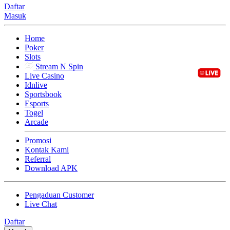
Daftar
Masuk
Home
Poker
Slots
Stream N Spin
Live Casino
Idnlive
Sportsbook
Esports
Togel
Arcade
Promosi
Kontak Kami
Referral
Download APK
Pengaduan Customer
Live Chat
Daftar