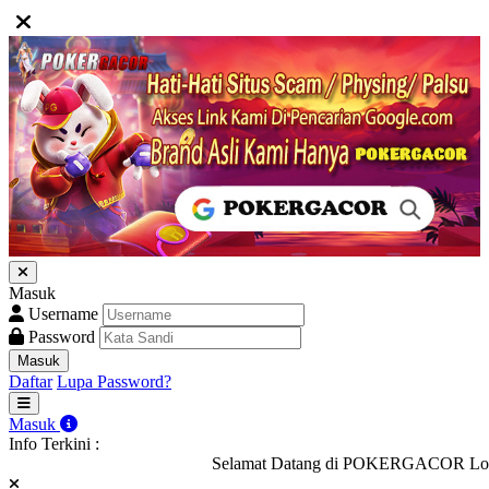
Masuk
Username
Password
Masuk
Daftar
Lupa Password?
Masuk
Info Terkini :
Selamat Datang di POKERGACOR Login, Daftar