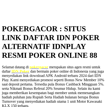
POKERGACOR : SITUS
LINK DAFTAR IDN POKER
ALTERNATIF IDNPLAY
RESMI POKER ONLINE 88
Selamat datang di
pokergacor
merupakan situs agen resmi untuk
daftar
IDN Poker
dan bermain poker online di Indonesia yang juga
menyediakan link download APK Android terbaru 2024 dari IDN
Play. Kami menyediakan promosi seperti Bonus New Member 10%
saat deposit pertama. Tersedia pula Bonus Cashback Mingguan 5%.
serta Nikmati Bonus Referal 20% Seumur Hidup. Selain itu kami
juga memberikan kesempatan bagi member untuk memenangkan
hadiah puluhan juta Rupiah Serta Hadiah bulanan berupa Bonus
Turnover yang menyediakan hadiah utama 1 unit Motor Kawasaki
KLX 150 terbaru.