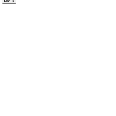
Masuk