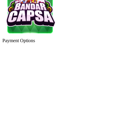
Payment Options